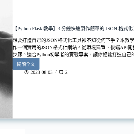
優
雅
的
RESTful
API
【Python Flask 教學】3 分鐘快速製作簡單的 JSON 格
框
架
想要打造自己的JSON格式化工具卻不知從何下手？本教學將帶你
作一個實用的JSON格式化網站。從環境建置、後端API
步驟。適合Python初學者的實戰專案，讓你輕鬆打造自
閱讀全文
【Python
Flask
2023-08-03
2
教
學】
3
分
鐘
快
速
製
作