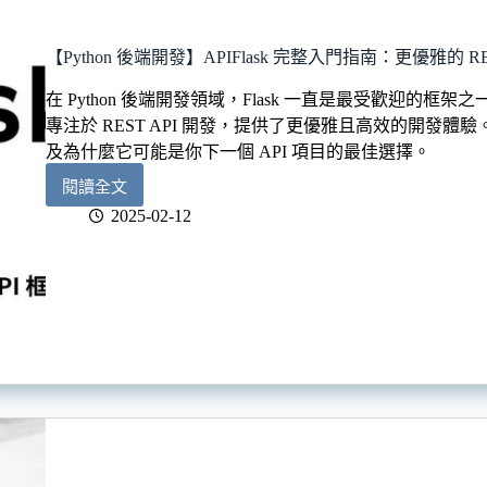
餘
的
設
【Python 後端開發】APIFlask 完整入門指南：更優雅的 REST
計？
在 Python 後端開發領域，Flask 一直是最受歡迎的框架之一。而
專注於 REST API 開發，提供了更優雅且高效的開發體驗。
及為什麼它可能是你下一個 API 項目的最佳選擇。
閱讀全文
【Python
2025-02-12
後
端
開
發】
APIFlask
完
整
入
門
指
南：
更