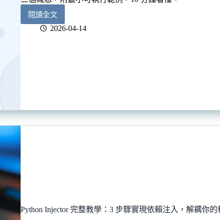
閱讀全文
Multi-
Agent
2026-04-14
架
構
是
什
麼？
一
篇
文
簡
單
理
解
Multi-
Agent
和
LangGraph
Python Injector 完整教學：3 步驟實現依賴注入，解耦你