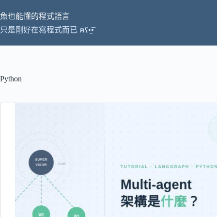
跳
魚也能懂的程式語言
至
主
只是剛好在寫程式而已 ฅʕ•̫͡•
要
內
容
Python