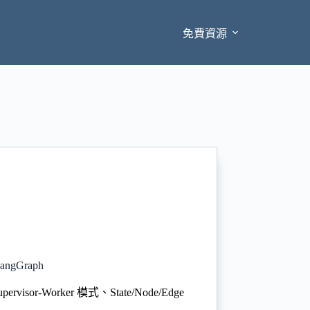
免費資源
ngGraph
rvisor-Worker 模式、State/Node/Edge