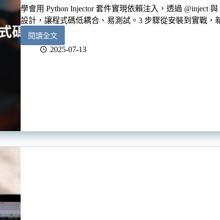
學會用 Python Injector 套件實現依賴注入，透過 @inject 與 
設計，讓程式碼低耦合、易測試。3 步驟從安裝到實戰，
閱讀全文
Python
Injector
2025-07-13
完
整
教
學：
3
步
驟
實
現
依
賴
注
入，
解
耦
你