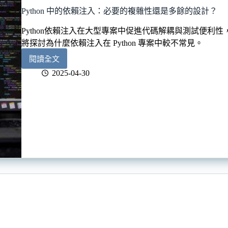
的
Python 中的依賴注入：必要的複雜性還是多餘的設計？
程
式
Python依賴注入在大型專案中促進代碼解耦與測試便利
碼
將探討為什麼依賴注入在 Python 專案中較不常見。
閱讀全文
Python
中
2025-04-30
的
依
賴
注
入：
必
要
的
複
雜
性
還
是
多